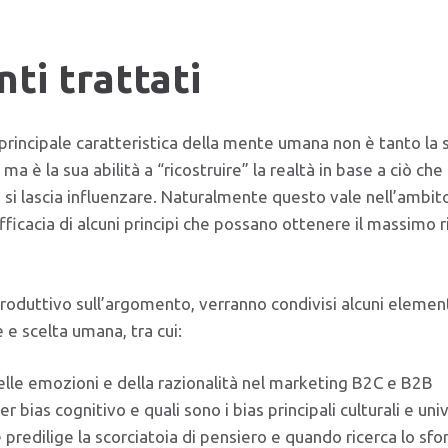
ti trattati
rincipale caratteristica della mente umana non è tanto la s
 ma è la sua abilità a “ricostruire” la realtà in base a ciò che
ui si lascia influenzare. Naturalmente questo vale nell’amb
efficacia di alcuni principi che possano ottenere il massimo ri
troduttivo sull’argomento, verranno condivisi alcuni elemen
 e scelta umana, tra cui:
delle emozioni e della razionalità nel marketing B2C e B2B
r bias cognitivo e quali sono i bias principali culturali e univ
redilige la scorciatoia di pensiero e quando ricerca lo sf