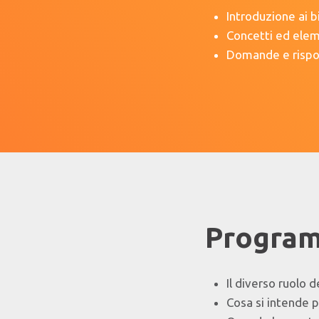
Introduzione ai b
Concetti ed elem
Domande e risp
Program
Il diverso ruolo 
Cosa si intende pe