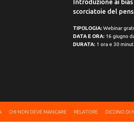
Introduzione ai bias 
scorciatoie del pen
TIPOLOGIA:
Webinar grat
DATA E ORA:
16 giugno da
DURATA:
1 ora e 30 minut
A
CHI NON DEVE MANCARE
RELATORE
DICONO DI 