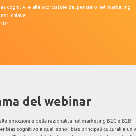
ias cognitivi e alle scorciatoie del pensiero nel marketing
enti chiave
oste
ma del webinar
delle emozioni e della razionalità nel marketing
B2C e B2B
r bias cognitivo e quali sono i bias principali culturali e univ