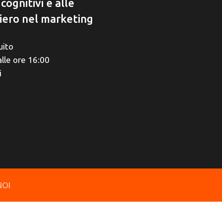
cognitivi e alle
siero nel marketing
uito
lle ore 16:00
i
NOI