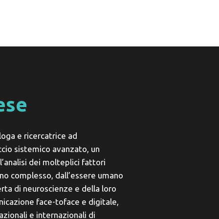
lese
loga e ricercatrice ad
cio sistemico avanzato, un
analisi dei molteplici fattori
eno complesso, dall’essere umano
erta di neuroscienze e della loro
icazione face-toface e digitale,
azionali e internazionali di