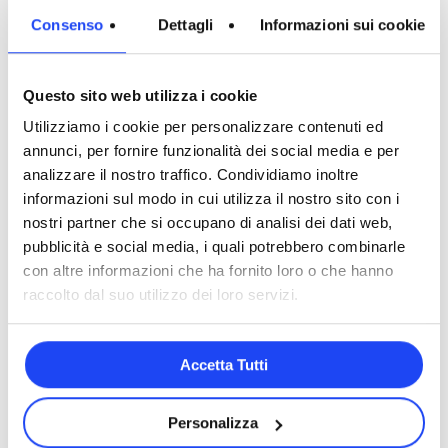
demand
Consenso
Dettagli
Informazioni sui cookie
Scopri tutti i corsi e i webinar on
Questo sito web utilizza i cookie
demand di LAB, puoi vedere tutte
Utilizziamo i cookie per personalizzare contenuti ed
le informazioni e scaricare i
annunci, per fornire funzionalità dei social media e per
materiali completi.
analizzare il nostro traffico. Condividiamo inoltre
informazioni sul modo in cui utilizza il nostro sito con i
nostri partner che si occupano di analisi dei dati web,
pubblicità e social media, i quali potrebbero combinarle
Vedi tutti
con altre informazioni che ha fornito loro o che hanno
raccolto dal suo utilizzo dei loro servizi.
Accetta Tutti
Personalizza