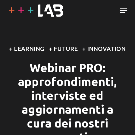
Skip
Menu
to
main
content
+ LEARNING + FUTURE + INNOVATION
Webinar PRO:
approfondimenti,
interviste ed
aggiornamenti a
cura dei nostri