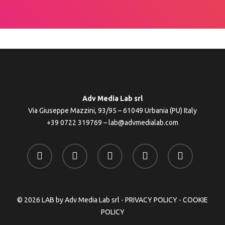
i
m
Adv Media Lab srl
Via Giuseppe Mazzini, 93/95 – 61049 Urbania (PU) Italy
+39 0722 319769
–
lab@advmedialab.com
twitter
facebook
linkedin
youtube
instagram
© 2026 LAB by Adv Media Lab srl -
PRIVACY POLICY
-
COOKIE
POLICY