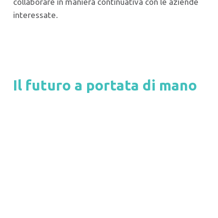
collaborare in maniera continuativa con le aziende
interessate.
Il futuro a portata di mano
Il modello didattico di LAB mette a
disposizione delle aziende e dei
professionisti di settore progetti
formativi che vanno oltre il marketing
digitale ma che interessano l’intera realtà
aziendale.