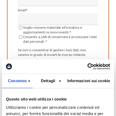
Email
*
Voglio ricevere materiale informativo e
aggiornamenti su nuovi eventi.
*
Consento a LAB di conservare e processare i miei
dati personali.
*
Se non ci consentirai di gestire i tuoi dati, non
saremo in grado di inviarti le risorse richieste
Potrai cambiare le tue preferenze di iscrizione in
qualsiasi momento. Per maggiori informazioni su
come cancellare o modificare la tua iscrizione e le
nostre procedure di raccolta e gestione dei dati,
Consenso
Dettagli
Informazioni sui cookie
consulta la nostra
Privacy Policy
.
Questo sito web utilizza i cookie
Utilizziamo i cookie per personalizzare contenuti ed
annunci, per fornire funzionalità dei social media e per