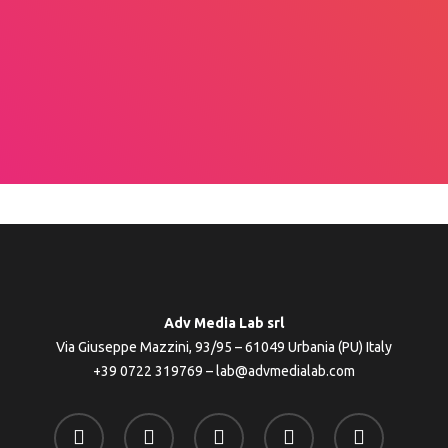
Adv Media Lab srl
Via Giuseppe Mazzini, 93/95 – 61049 Urbania (PU) Italy
+39 0722 319769
–
lab@advmedialab.com
twitter
facebook
linkedin
youtube
instagram