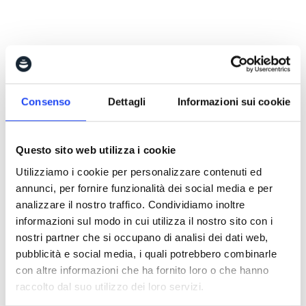
Consenso
Dettagli
Informazioni sui cookie
Questo sito web utilizza i cookie
Utilizziamo i cookie per personalizzare contenuti ed
Daniel Casarin
annunci, per fornire funzionalità dei social media e per
analizzare il nostro traffico. Condividiamo inoltre
informazioni sul modo in cui utilizza il nostro sito con i
Daniel è il fondatore di Adv Media Lab e delle altre
nostri partner che si occupano di analisi dei dati web,
aziende consociate tra cui Etnograph e Italian Design
pubblicità e social media, i quali potrebbero combinarle
Farm. Operando nel settore fin dal 2001, grazie alla sua
con altre informazioni che ha fornito loro o che hanno
specializzazione in design e system thinking, ha trovato
raccolto dal suo utilizzo dei loro servizi.
nella digital transformation e nelle più moderne