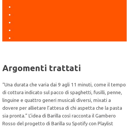
PROGRAMMA
CHI NON DEVE MANCARE
RELATORI
SCARICA IL MATERIALE
DICONO DI NOI
Argomenti trattati
“Una durata che varia dai 9 agli 11 minuti, come il tempo
di cottura indicato sul pacco di spaghetti, fusilli, penne,
linguine e quattro generi musicali diversi, mixati a
dovere per allietare l’attesa di chi aspetta che la pasta
sia pronta.” L’idea di Barilla così racconta il Gambero
Rosso del progetto di Barilla su Spotify con Playlist