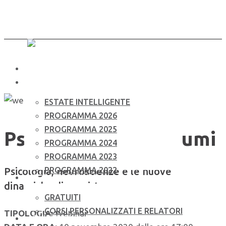
Skip
to
main
content
Menu
CHI SIAMO
CALENDARIO EVENTI
ESTATE INTELLIGENTE
PROGRAMMA 2026
PROGRAMMA 2025
Psicologia dei consumi
PROGRAMMA 2024
PROGRAMMA 2023
Psicologia, neuroscienze e le nuove
PROGRAMMA 2022
CORSI E WEBINAR
dinamiche di acquisto
GRATUITI
CORSI PERSONALIZZATI E RELATORI
TIPOLOGIA:
Webinar
ON DEMAND