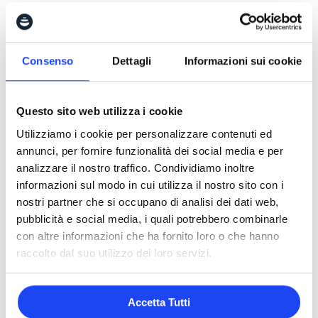
Silvia Salese
Consenso
Dettagli
Informazioni sui cookie
Silvia Salese è una psicologa e ricercatrice ad
Questo sito web utilizza i cookie
orientamento ed approccio sistemico avanzato, un
approccio che concerne l’analisi dei molteplici fattori
Utilizziamo i cookie per personalizzare contenuti ed
annunci, per fornire funzionalità dei social media e per
coinvolti in ogni fenomeno complesso, dall’essere
analizzare il nostro traffico. Condividiamo inoltre
umano alle organizzazioni. Esperta di neuroscienze e
informazioni sul modo in cui utilizza il nostro sito con i
della loro applicazione nella comunicazione face-toface
nostri partner che si occupano di analisi dei dati web,
e digitale, è coinvolta in progetti nazionali e
pubblicità e social media, i quali potrebbero combinarle
internazionali di formazione e applicazione della
con altre informazioni che ha fornito loro o che hanno
comunicazione in ambito psicologico, business ed
raccolto dal suo utilizzo dei loro servizi.
ecologico.
Accetta Tutti