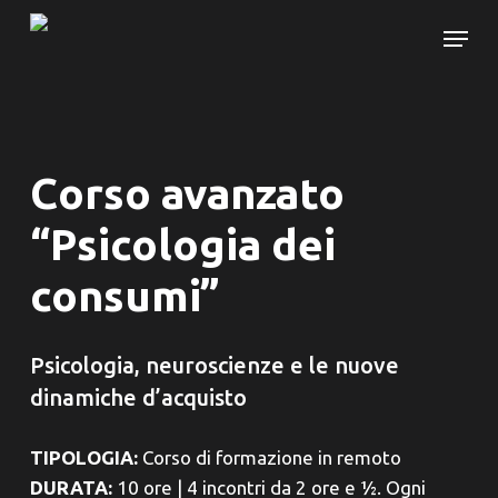
Skip
Menu
to
main
content
Corso avanzato
“Psicologia dei
consumi”
Psicologia, neuroscienze e le nuove
dinamiche d’acquisto
TIPOLOGIA:
Corso di formazione in remoto
DURATA:
10 ore | 4 incontri da 2 ore e ½. Ogni