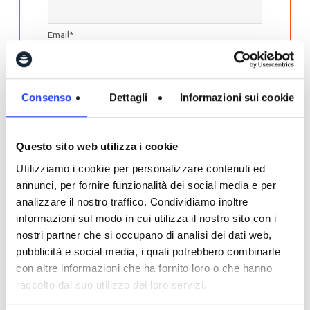
Email
*
Voglio ricevere materiale informativo e
aggiornamenti su nuovi eventi.
*
Consenso
Dettagli
Informazioni sui cookie
Consento a LAB di conservare e processare i miei
dati personali.
*
Se non ci consentirai di gestire i tuoi dati, non
Questo sito web utilizza i cookie
saremo in grado di inviarti le risorse richieste
Utilizziamo i cookie per personalizzare contenuti ed
Potrai cambiare le tue preferenze di iscrizione in
annunci, per fornire funzionalità dei social media e per
qualsiasi momento. Per maggiori informazioni su
analizzare il nostro traffico. Condividiamo inoltre
come cancellare o modificare la tua iscrizione e le
nostre procedure di raccolta e gestione dei dati,
informazioni sul modo in cui utilizza il nostro sito con i
consulta la nostra
Privacy Policy
.
nostri partner che si occupano di analisi dei dati web,
pubblicità e social media, i quali potrebbero combinarle
con altre informazioni che ha fornito loro o che hanno
raccolto dal suo utilizzo dei loro servizi.