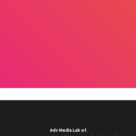
rispetto (anche se non molto
spesso citati nel nostro mondo) Mi
piace molto anche il modo di fare
collegamenti fra diverse materie e
discipline, per proporre una visione
d'insieme più completa e profonda
(un esempio può essere quello
dell'ultimo webinar del dott.
Siconolfi).
”
Adv Media Lab srl