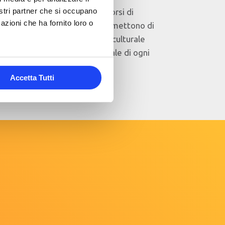
nostri partner che si occupano
I nostri webinar e corsi di
azioni che ha fornito loro o
formazione digitale, permettono di
accrescere il bagaglio culturale
personale e professionale di ogni
partecipante.
Accetta Tutti