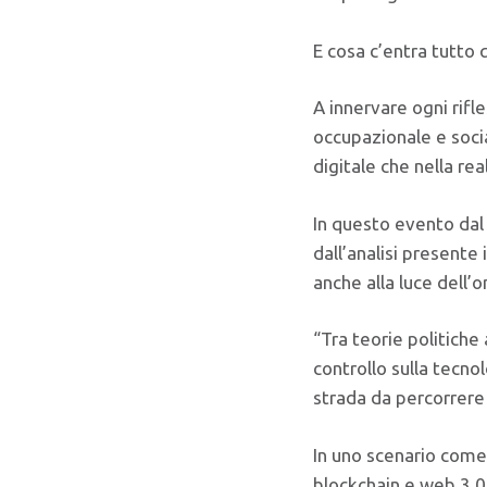
E cosa c’entra tutto
A innervare ogni rifl
occupazionale e socia
digitale che nella re
In questo evento dal
dall’analisi presente
anche alla luce dell’
“Tra teorie politiche 
controllo sulla tecnol
strada da percorrere 
In uno scenario come
blockchain e web 3.0,