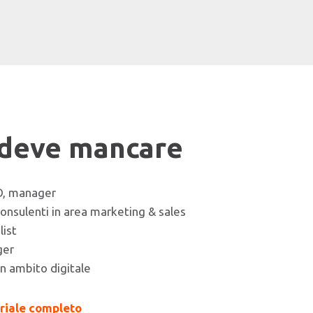
 deve mancare
O, manager
consulenti in area marketing & sales
list
ger
 in ambito digitale
eriale completo