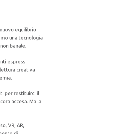
nuovo equilibrio
riamo una tecnologia
e non banale.
nti espressi
lettura creativa
demia.
 per restituirci il
ancora accesa. Ma la
so, VR, AR,
lmente di