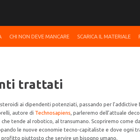
A
CHI NON DEVE MANCARE
SCARICA IL MATERIALE
ti trattati
steroidi ai dipendenti potenziati, passando per l’addictive 
elli, autore di
Technosapiens
, parleremo dell’attuale dec
a che tende al robotico, al transumano. Scopriremo come dal
luppando le nuove economie tecno-capitaliste e dove ogni tr
n profitto piuttosto che servire un bisogno umano.