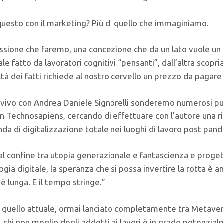
 questo con il marketing? Più di quello che immaginiamo.
essione che faremo, una concezione che da un lato vuole un 
le fatto da lavoratori cognitivi “pensanti”, dall’altra scop
altà dei fatti richiede al nostro cervello un prezzo da pagar
 vivo con ​​Andrea Daniele Signorelli sonderemo numerosi pu
 in Technosapiens, cercando di effettuare con l’autore una ri
onda di digitalizzazione totale nei luoghi di lavoro post pan
al confine tra utopia generazionale e fantascienza e progetti
ogia digitale, la speranza che si possa invertire la rotta è 
è lunga. E il tempo stringe.”
 quello attuale, ormai lanciato completamente tra Metaver
 chi non meglio degli addetti ai lavori è in grado potenzia