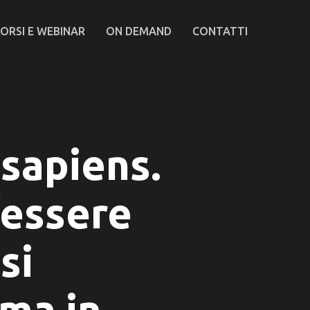
ORSI E WEBINAR
ON DEMAND
CONTATTI
sapiens.
’essere
si
rma in