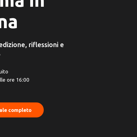
na
dizione, riflessioni e
e
uito
le ore 16:00
iale completo