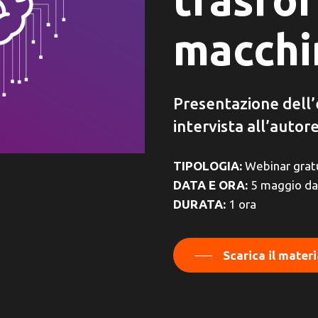
macchi
Presentazione dell’e
intervista all’autor
TIPOLOGIA:
Webinar grat
DATA E ORA:
5 maggio dal
DURATA:
1 ora
Scarica il mater