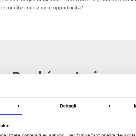
recondite condizioni e opportunità?
Perché partecipare
Dettagli
ookie
Competenze verticali
nalizzare contenuti ed annunci, per fornire funzionalità dei socia