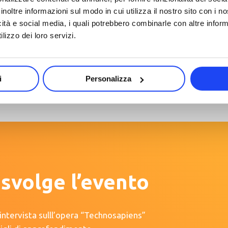
inoltre informazioni sul modo in cui utilizza il nostro sito con i 
Tutto parte da una preziosa edizione:
icità e social media, i quali potrebbero combinarle con altre inform
“Technosapiens”, che consigliamo a chiunque di
lizzo dei loro servizi.
acquistare per poter scoprire “quant’è profonda
la tana del bianconiglio”.
i
Personalizza
svolge l’evento
intervista sulll’opera “Technosapiens”