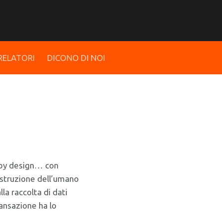
RELATORI
DICONO DI NOI
by design… con ​​
ostruzione dell’umano
la raccolta di dati
ansazione ha lo