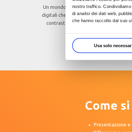
nostro traffico. Condividiamo 
Un mondo, quello delle tecnologie
di analisi dei dati web, pubbl
digitali che sta nascondendo grandi
che hanno raccolto dal suo uti
contrasti, i più significativi della
nostra epoca.
Usa solo necessar
Come si 
Presentazione e 