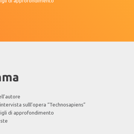
sigli di approfondimento
mma
ll’autore
intervista sulll’opera “Technosapiens”
sigli di approfondimento
oste