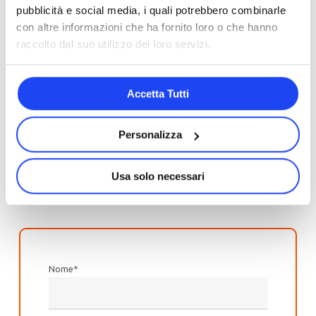
webinar “Marketing, Sales
pubblicità e social media, i quali potrebbero combinarle
e IA generativa”
con altre informazioni che ha fornito loro o che hanno
raccolto dal suo utilizzo dei loro servizi.
Compila il form per scaricare la presentazione
didattica e la registrazione del webinar tenuto il 5
Accetta Tutti
dicembre 2023 da Sara Balleroni, Daniel Casarin e
con la moderazione di Serena M. Calabrò.
Personalizza
Usa solo necessari
Nome
*