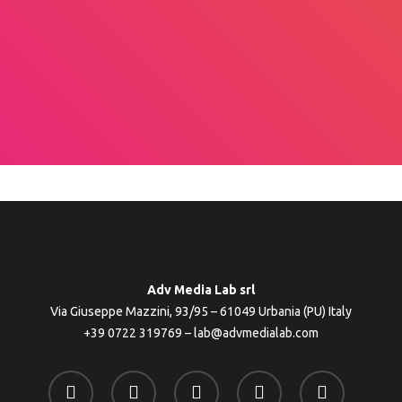
discipline, per proporre una visione
d'insieme più completa e profonda
(un esempio può essere quello
dell'ultimo webinar del dott.
Siconolfi).
”
Adv Media Lab srl
Via Giuseppe Mazzini, 93/95 – 61049 Urbania (PU) Italy
+39 0722 319769
–
lab@advmedialab.com
twitter
facebook
linkedin
youtube
instagram