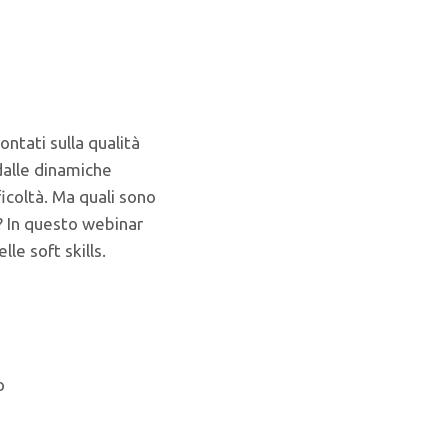
ntati sulla qualità
 dalle dinamiche
icoltà. Ma quali sono
e? In questo webinar
le soft skills.
o