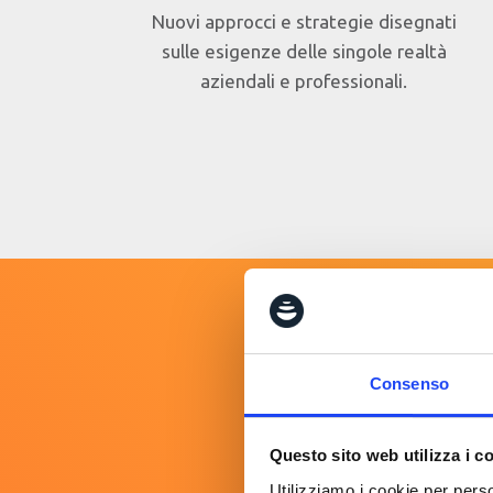
Nuovi approcci e strategie disegnati
sulle esigenze delle singole realtà
aziendali e professionali.
Come si 
Consenso
Questo sito web utilizza i c
Concetti ed elem
Domande e risp
Utilizziamo i cookie per perso