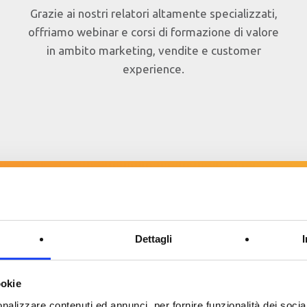
Grazie ai nostri relatori altamente specializzati,
offriamo webinar e corsi di formazione di valore
in ambito marketing, vendite e customer
experience.
svolge il webinar
Dettagli
ookie
enti chiave
oste
nalizzare contenuti ed annunci, per fornire funzionalità dei socia