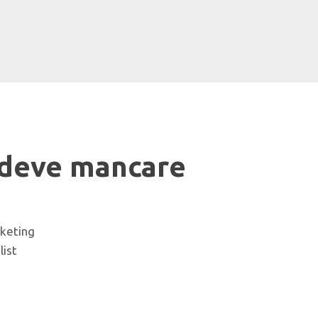
 deve mancare
rketing
list