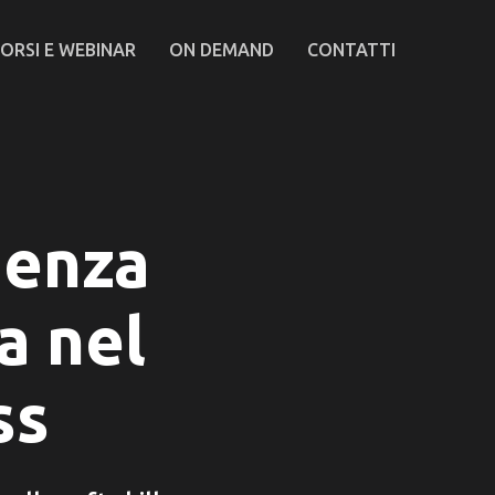
ORSI E WEBINAR
ON DEMAND
CONTATTI
genza
a nel
ss