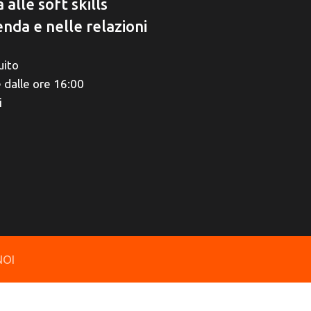
alle soft skills
nda e nelle relazioni
uito
dalle ore 16:00
i
NOI